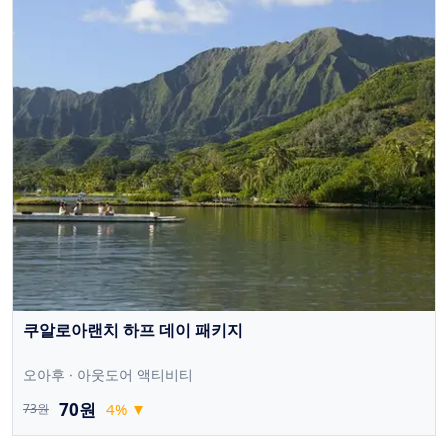
쿠알로아랜치 하프 데이 패키지
오아후 · 아웃도어 액티비티
70원
4
%
▼
73원