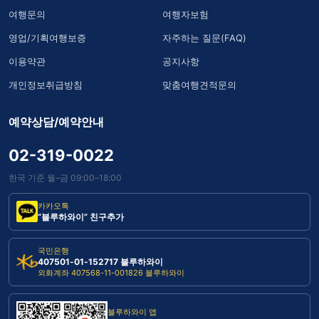
여행문의
여행자보험
영업/기획여행보증
자주하는 질문(FAQ)
이용약관
공지사항
개인정보취급방침
맞춤여행견적문의
예약상담/예약안내
02-319-0022
한국 기준 월–금 09:00–18:00
카카오톡
“블루하와이” 친구추가
국민은행
407501-01-152717 블루하와이
외화계좌 407568-11-001826 블루하와이
블루하와이 앱