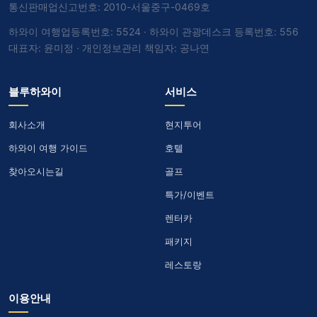
통신판매업신고번호: 2010-서울중구-0469호
하와이 여행업등록번호: 5524 · 하와이 관광데스크 등록번호: 556
대표자: 윤미정 · 개인정보관리 책임자: 공나연
블루하와이
서비스
회사소개
현지투어
하와이 여행 가이드
호텔
찾아오시는길
골프
특가/이벤트
렌터카
패키지
레스토랑
이용안내